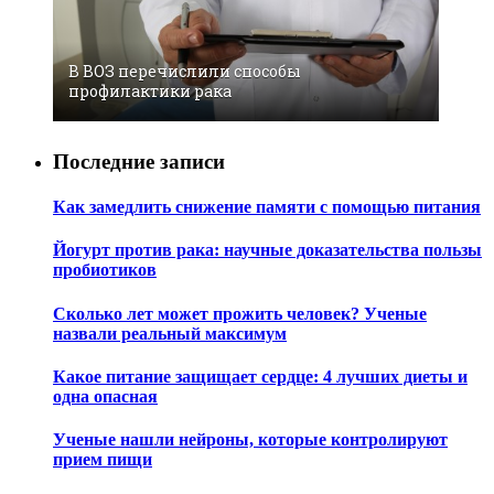
В ВОЗ перечислили способы
профилактики рака
Последние записи
Как замедлить снижение памяти с помощью питания
Йогурт против рака: научные доказательства пользы
пробиотиков
Сколько лет может прожить человек? Ученые
назвали реальный максимум
Какое питание защищает сердце: 4 лучших диеты и
одна опасная
Ученые нашли нейроны, которые контролируют
прием пищи