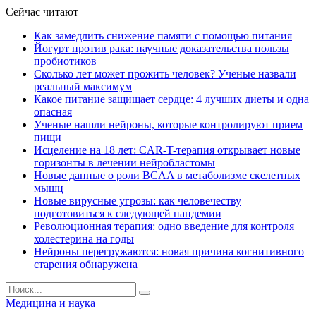
Сейчас читают
Как замедлить снижение памяти с помощью питания
Йогурт против рака: научные доказательства пользы
пробиотиков
Сколько лет может прожить человек? Ученые назвали
реальный максимум
Какое питание защищает сердце: 4 лучших диеты и одна
опасная
Ученые нашли нейроны, которые контролируют прием
пищи
Исцеление на 18 лет: CAR-T-терапия открывает новые
горизонты в лечении нейробластомы
Новые данные о роли BCAA в метаболизме скелетных
мышц
Новые вирусные угрозы: как человечеству
подготовиться к следующей пандемии
Революционная терапия: одно введение для контроля
холестерина на годы
Нейроны перегружаются: новая причина когнитивного
старения обнаружена
Медицина и наука