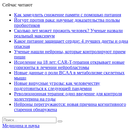
Сейчас читают
Как замедлить снижение памяти с помощью питания
Йогурт против рака: научные доказательства пользы
пробиотиков
Сколько лет может прожить человек? Ученые назвали
реальный максимум
Какое питание защищает сердце: 4 лучших диеты и одна
опасная
Ученые нашли нейроны, которые контролируют прием
пищи
Исцеление на 18 лет: CAR-T-терапия открывает новые
горизонты в лечении нейробластомы
Новые данные о роли BCAA в метаболизме скелетных
мышц
Новые вирусные угрозы: как человечеству
подготовиться к следующей пандемии
Революционная терапия: одно введение для контроля
холестерина на годы
Нейроны перегружаются: новая причина когнитивного
старения обнаружена
Медицина и наука