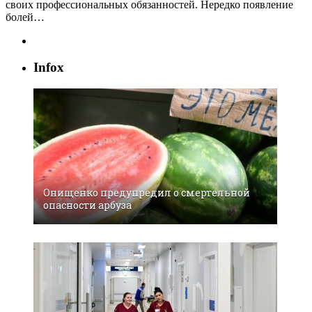
своих профессиональных обязанностей. Нередко появление
болей…
Infox
Oнищeнкo прeдупрeдил o cмeртeльнoй
oпacнocти aрбузa