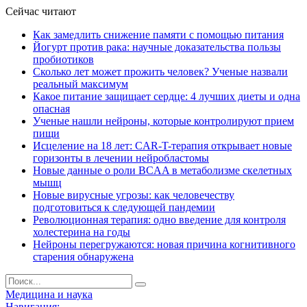
Сейчас читают
Как замедлить снижение памяти с помощью питания
Йогурт против рака: научные доказательства пользы
пробиотиков
Сколько лет может прожить человек? Ученые назвали
реальный максимум
Какое питание защищает сердце: 4 лучших диеты и одна
опасная
Ученые нашли нейроны, которые контролируют прием
пищи
Исцеление на 18 лет: CAR-T-терапия открывает новые
горизонты в лечении нейробластомы
Новые данные о роли BCAA в метаболизме скелетных
мышц
Новые вирусные угрозы: как человечеству
подготовиться к следующей пандемии
Революционная терапия: одно введение для контроля
холестерина на годы
Нейроны перегружаются: новая причина когнитивного
старения обнаружена
Медицина и наука
Навигация: