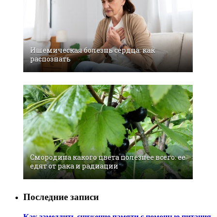
Ишемическая болезнь сердца: как
распознать
Смородина какого цвета полезнее всего: ее
едят от рака и радиации
Последние записи
Как замедлить снижение памяти с помощью питания