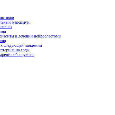
биотиков
альный максимум
опасная
ищи
оризонты в лечении нейробластомы
ышц
я к следующей пандемии
естерина на годы
тарения обнаружена