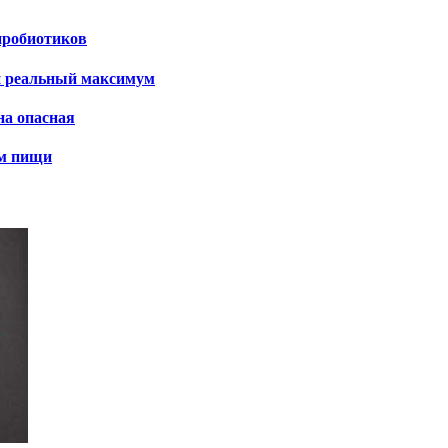
пробиотиков
и реальный максимум
на опасная
ем пищи