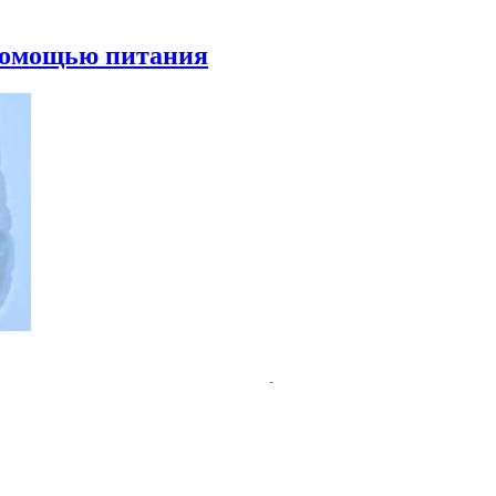
 помощью питания
ательства пользы пробиотиков