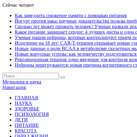
Сейчас читают
Как замедлить снижение памяти с помощью питания
Йогурт против рака: научные доказательства пользы про
Сколько лет может прожить человек? Ученые назвали ре
Какое питание защищает сердце: 4 лучших диеты и одна 
Ученые нашли нейроны, которые контролируют прием п
Исцеление на 18 лет: CAR-T-терапия открывает новые г
Новые данные о роли BCAA в метаболизме скелетных м
Новые вирусные угрозы: как человечеству подготовитьс
Революционная терапия: одно введение для контроля хол
Нейроны перегружаются: новая причина когнитивного с
Медицина и наука
Навигация:
ГЛАВНАЯ
НАУКА
ЗДОРОВЬЕ
ПСИХОЛОГИЯ
ДЕТИ
ПИТАНИЕ
КРАСОТА
ОБРАЗ ЖИЗНИ