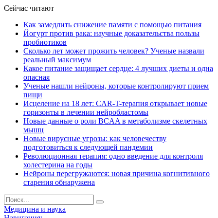
Сейчас читают
Как замедлить снижение памяти с помощью питания
Йогурт против рака: научные доказательства пользы
пробиотиков
Сколько лет может прожить человек? Ученые назвали
реальный максимум
Какое питание защищает сердце: 4 лучших диеты и одна
опасная
Ученые нашли нейроны, которые контролируют прием
пищи
Исцеление на 18 лет: CAR-T-терапия открывает новые
горизонты в лечении нейробластомы
Новые данные о роли BCAA в метаболизме скелетных
мышц
Новые вирусные угрозы: как человечеству
подготовиться к следующей пандемии
Революционная терапия: одно введение для контроля
холестерина на годы
Нейроны перегружаются: новая причина когнитивного
старения обнаружена
Медицина и наука
Навигация: