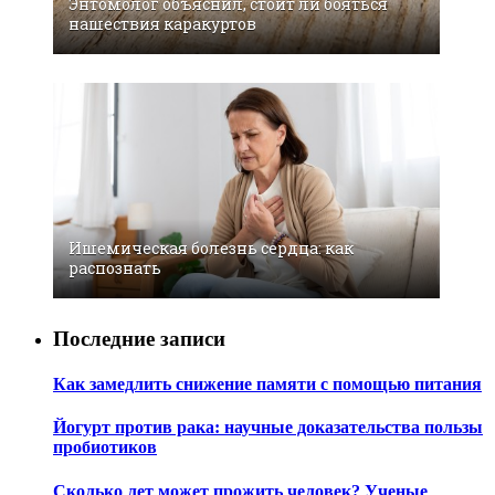
Энтомолог объяснил, стоит ли бояться
нашествия каракуртов
Ишемическая болезнь сердца: как
распознать
Последние записи
Как замедлить снижение памяти с помощью питания
Йогурт против рака: научные доказательства пользы
пробиотиков
Сколько лет может прожить человек? Ученые