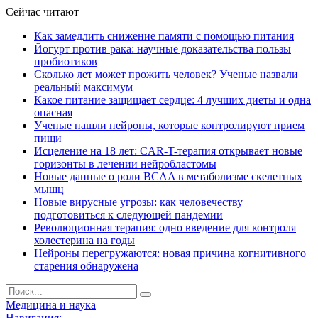
Сейчас читают
Как замедлить снижение памяти с помощью питания
Йогурт против рака: научные доказательства пользы
пробиотиков
Сколько лет может прожить человек? Ученые назвали
реальный максимум
Какое питание защищает сердце: 4 лучших диеты и одна
опасная
Ученые нашли нейроны, которые контролируют прием
пищи
Исцеление на 18 лет: CAR-T-терапия открывает новые
горизонты в лечении нейробластомы
Новые данные о роли BCAA в метаболизме скелетных
мышц
Новые вирусные угрозы: как человечеству
подготовиться к следующей пандемии
Революционная терапия: одно введение для контроля
холестерина на годы
Нейроны перегружаются: новая причина когнитивного
старения обнаружена
Медицина и наука
Навигация: