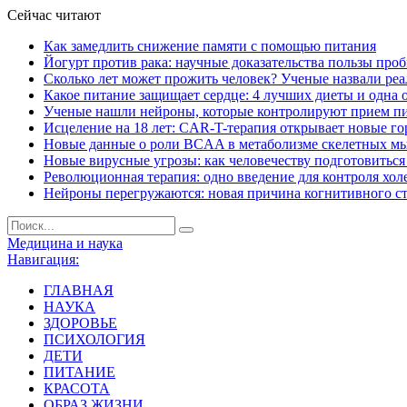
Сейчас читают
Как замедлить снижение памяти с помощью питания
Йогурт против рака: научные доказательства пользы про
Сколько лет может прожить человек? Ученые назвали ре
Какое питание защищает сердце: 4 лучших диеты и одна 
Ученые нашли нейроны, которые контролируют прием п
Исцеление на 18 лет: CAR-T-терапия открывает новые г
Новые данные о роли BCAA в метаболизме скелетных м
Новые вирусные угрозы: как человечеству подготовитьс
Революционная терапия: одно введение для контроля хол
Нейроны перегружаются: новая причина когнитивного с
Медицина и наука
Навигация:
ГЛАВНАЯ
НАУКА
ЗДОРОВЬЕ
ПСИХОЛОГИЯ
ДЕТИ
ПИТАНИЕ
КРАСОТА
ОБРАЗ ЖИЗНИ