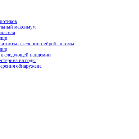
биотиков
альный максимум
опасная
ищи
оризонты в лечении нейробластомы
ышц
я к следующей пандемии
естерина на годы
тарения обнаружена