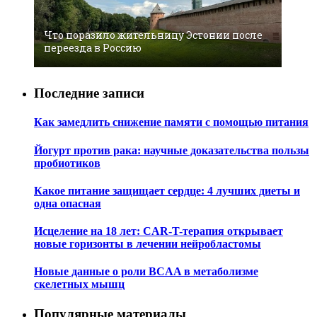
Что поразило жительницу Эстонии после
переезда в Россию
Последние записи
Как замедлить снижение памяти с помощью питания
Йогурт против рака: научные доказательства пользы
пробиотиков
Какое питание защищает сердце: 4 лучших диеты и
одна опасная
Исцеление на 18 лет: CAR-T-терапия открывает
новые горизонты в лечении нейробластомы
Новые данные о роли BCAA в метаболизме
скелетных мышц
Популярные материалы