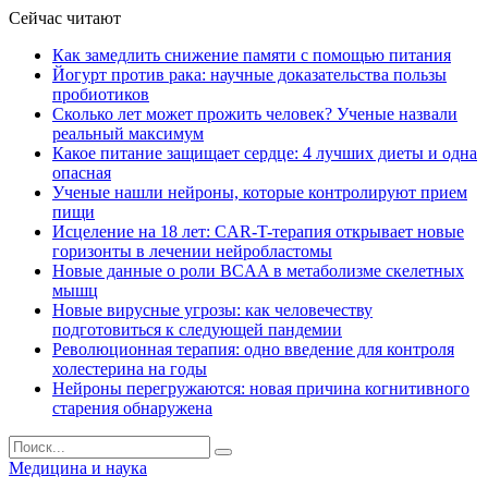
Сейчас читают
Как замедлить снижение памяти с помощью питания
Йогурт против рака: научные доказательства пользы
пробиотиков
Сколько лет может прожить человек? Ученые назвали
реальный максимум
Какое питание защищает сердце: 4 лучших диеты и одна
опасная
Ученые нашли нейроны, которые контролируют прием
пищи
Исцеление на 18 лет: CAR-T-терапия открывает новые
горизонты в лечении нейробластомы
Новые данные о роли BCAA в метаболизме скелетных
мышц
Новые вирусные угрозы: как человечеству
подготовиться к следующей пандемии
Революционная терапия: одно введение для контроля
холестерина на годы
Нейроны перегружаются: новая причина когнитивного
старения обнаружена
Медицина и наука