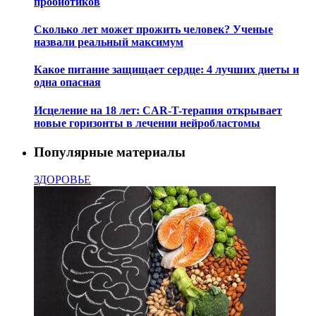
пробиотиков
Сколько лет может прожить человек? Ученые
назвали реальный максимум
Какое питание защищает сердце: 4 лучших диеты и
одна опасная
Исцеление на 18 лет: CAR-T-терапия открывает
новые горизонты в лечении нейробластомы
Популярные материалы
ЗДОРОВЬЕ