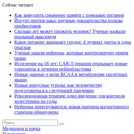
Сейчас читают
Как замедлить снижение памяти с помощью питания
Йогурт против рака: научные доказательства пользы
пробиотиков
Сколько лет может прожить человек? Ученые назвали
реальный максимум
Какое питание защищает сердце: 4 лучших диеты и одна
опасная
Ученые нашли нейроны, которые контролируют прием
пищи
Исцеление на 18 лет: CAR-T-терапия открывает новые
горизонты в лечении нейробластомы
Новые данные о роли BCAA в метаболизме скелетных
мышц
Новые вирусные угрозы: как человечеству
подготовиться к следующей пандемии
Революционная терапия: одно введение для контроля
холестерина на годы
Нейроны перегружаются: новая причина когнитивного
старения обнаружена
Медицина и наука
Навигация: