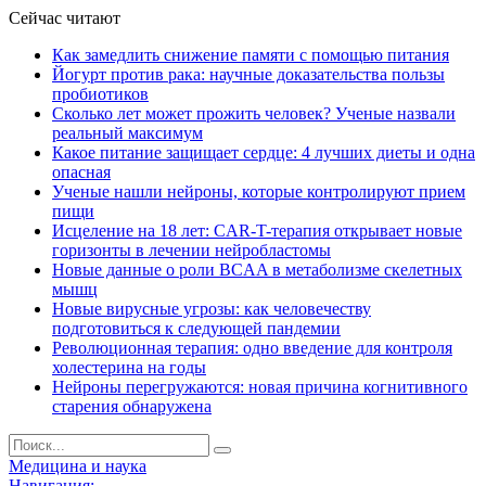
Сейчас читают
Как замедлить снижение памяти с помощью питания
Йогурт против рака: научные доказательства пользы
пробиотиков
Сколько лет может прожить человек? Ученые назвали
реальный максимум
Какое питание защищает сердце: 4 лучших диеты и одна
опасная
Ученые нашли нейроны, которые контролируют прием
пищи
Исцеление на 18 лет: CAR-T-терапия открывает новые
горизонты в лечении нейробластомы
Новые данные о роли BCAA в метаболизме скелетных
мышц
Новые вирусные угрозы: как человечеству
подготовиться к следующей пандемии
Революционная терапия: одно введение для контроля
холестерина на годы
Нейроны перегружаются: новая причина когнитивного
старения обнаружена
Медицина и наука
Навигация: