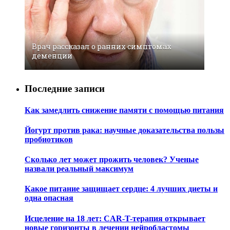
Врач рассказал о ранних симптомах
деменции
Последние записи
Как замедлить снижение памяти с помощью питания
Йогурт против рака: научные доказательства пользы
пробиотиков
Сколько лет может прожить человек? Ученые
назвали реальный максимум
Какое питание защищает сердце: 4 лучших диеты и
одна опасная
Исцеление на 18 лет: CAR-T-терапия открывает
новые горизонты в лечении нейробластомы