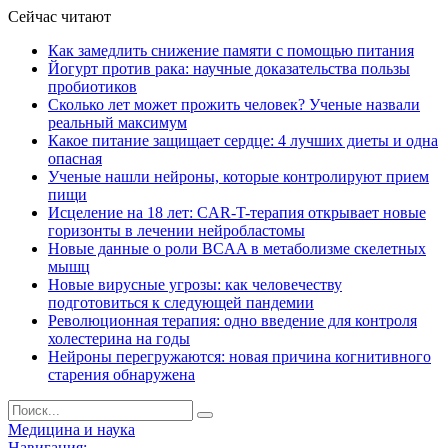
Сейчас читают
Как замедлить снижение памяти с помощью питания
Йогурт против рака: научные доказательства пользы
пробиотиков
Сколько лет может прожить человек? Ученые назвали
реальный максимум
Какое питание защищает сердце: 4 лучших диеты и одна
опасная
Ученые нашли нейроны, которые контролируют прием
пищи
Исцеление на 18 лет: CAR-T-терапия открывает новые
горизонты в лечении нейробластомы
Новые данные о роли BCAA в метаболизме скелетных
мышц
Новые вирусные угрозы: как человечеству
подготовиться к следующей пандемии
Революционная терапия: одно введение для контроля
холестерина на годы
Нейроны перегружаются: новая причина когнитивного
старения обнаружена
Медицина и наука
Навигация: