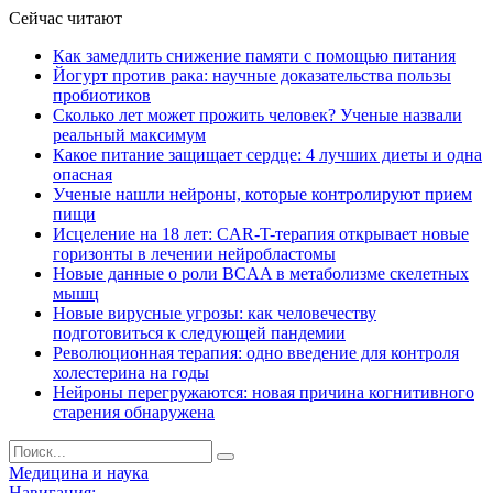
Сейчас читают
Как замедлить снижение памяти с помощью питания
Йогурт против рака: научные доказательства пользы
пробиотиков
Сколько лет может прожить человек? Ученые назвали
реальный максимум
Какое питание защищает сердце: 4 лучших диеты и одна
опасная
Ученые нашли нейроны, которые контролируют прием
пищи
Исцеление на 18 лет: CAR-T-терапия открывает новые
горизонты в лечении нейробластомы
Новые данные о роли BCAA в метаболизме скелетных
мышц
Новые вирусные угрозы: как человечеству
подготовиться к следующей пандемии
Революционная терапия: одно введение для контроля
холестерина на годы
Нейроны перегружаются: новая причина когнитивного
старения обнаружена
Медицина и наука
Навигация: