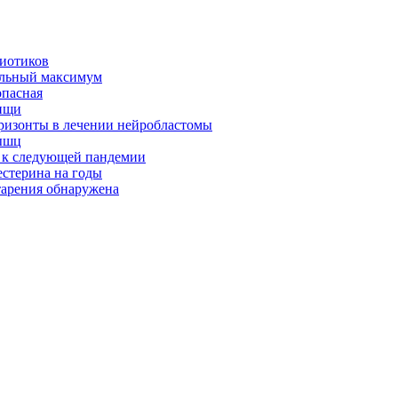
биотиков
альный максимум
опасная
ищи
оризонты в лечении нейробластомы
ышц
я к следующей пандемии
естерина на годы
тарения обнаружена