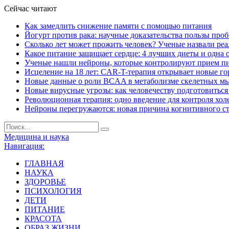
Сейчас читают
Как замедлить снижение памяти с помощью питания
Йогурт против рака: научные доказательства пользы про
Сколько лет может прожить человек? Ученые назвали ре
Какое питание защищает сердце: 4 лучших диеты и одна 
Ученые нашли нейроны, которые контролируют прием п
Исцеление на 18 лет: CAR-T-терапия открывает новые г
Новые данные о роли BCAA в метаболизме скелетных м
Новые вирусные угрозы: как человечеству подготовитьс
Революционная терапия: одно введение для контроля хол
Нейроны перегружаются: новая причина когнитивного с
Медицина и наука
Навигация:
ГЛАВНАЯ
НАУКА
ЗДОРОВЬЕ
ПСИХОЛОГИЯ
ДЕТИ
ПИТАНИЕ
КРАСОТА
ОБРАЗ ЖИЗНИ