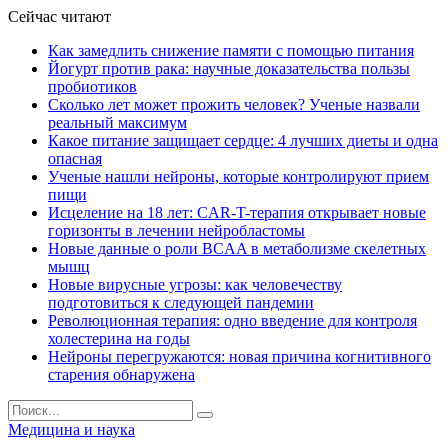
Сейчас читают
Как замедлить снижение памяти с помощью питания
Йогурт против рака: научные доказательства пользы
пробиотиков
Сколько лет может прожить человек? Ученые назвали
реальный максимум
Какое питание защищает сердце: 4 лучших диеты и одна
опасная
Ученые нашли нейроны, которые контролируют прием
пищи
Исцеление на 18 лет: CAR-T-терапия открывает новые
горизонты в лечении нейробластомы
Новые данные о роли BCAA в метаболизме скелетных
мышц
Новые вирусные угрозы: как человечеству
подготовиться к следующей пандемии
Революционная терапия: одно введение для контроля
холестерина на годы
Нейроны перегружаются: новая причина когнитивного
старения обнаружена
Медицина и наука