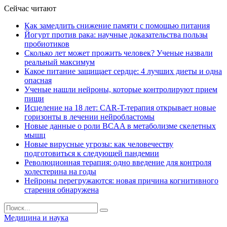
Сейчас читают
Как замедлить снижение памяти с помощью питания
Йогурт против рака: научные доказательства пользы
пробиотиков
Сколько лет может прожить человек? Ученые назвали
реальный максимум
Какое питание защищает сердце: 4 лучших диеты и одна
опасная
Ученые нашли нейроны, которые контролируют прием
пищи
Исцеление на 18 лет: CAR-T-терапия открывает новые
горизонты в лечении нейробластомы
Новые данные о роли BCAA в метаболизме скелетных
мышц
Новые вирусные угрозы: как человечеству
подготовиться к следующей пандемии
Революционная терапия: одно введение для контроля
холестерина на годы
Нейроны перегружаются: новая причина когнитивного
старения обнаружена
Медицина и наука