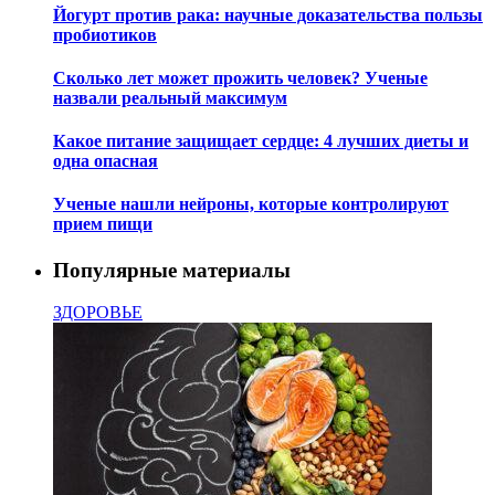
Йогурт против рака: научные доказательства пользы
пробиотиков
Сколько лет может прожить человек? Ученые
назвали реальный максимум
Какое питание защищает сердце: 4 лучших диеты и
одна опасная
Ученые нашли нейроны, которые контролируют
прием пищи
Популярные материалы
ЗДОРОВЬЕ