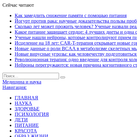
Сейчас читают
Как замедлить снижение памяти с помощью питания
Йогурт против рака: научные доказательства пользы про
Сколько лет может прожить человек? Ученые назвали ре
Какое питание защищает сердце: 4 лучших диеты и одна 
Ученые нашли нейроны, которые контролируют прием п
Исцеление на 18 лет: CAR-T-терапия открывает новые г
Новые данные о роли BCAA в метаболизме скелетных м
Новые вирусные угрозы: как человечеству подготовитьс
Революционная терапия: одно введение для контроля хол
Нейроны перегружаются: новая причина когнитивного с
Медицина и наука
Навигация:
ГЛАВНАЯ
НАУКА
ЗДОРОВЬЕ
ПСИХОЛОГИЯ
ДЕТИ
ПИТАНИЕ
КРАСОТА
ОБРАЗ ЖИЗНИ