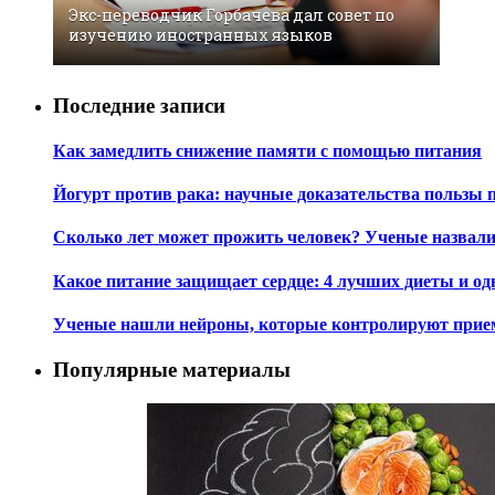
Экс-переводчик Горбачева дал совет по
изучению иностранных языков
Последние записи
Как замедлить снижение памяти с помощью питания
Йогурт против рака: научные доказательства пользы 
Сколько лет может прожить человек? Ученые назвал
Какое питание защищает сердце: 4 лучших диеты и од
Ученые нашли нейроны, которые контролируют при
Популярные материалы