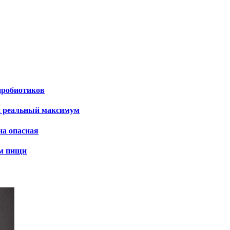
пробиотиков
и реальный максимум
на опасная
ем пищи