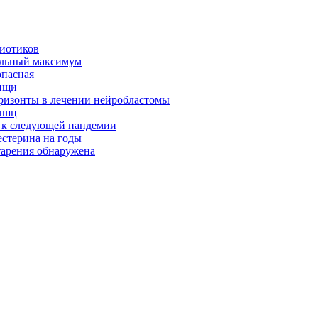
биотиков
альный максимум
опасная
ищи
оризонты в лечении нейробластомы
ышц
я к следующей пандемии
естерина на годы
тарения обнаружена