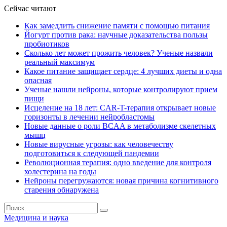
Сейчас читают
Как замедлить снижение памяти с помощью питания
Йогурт против рака: научные доказательства пользы
пробиотиков
Сколько лет может прожить человек? Ученые назвали
реальный максимум
Какое питание защищает сердце: 4 лучших диеты и одна
опасная
Ученые нашли нейроны, которые контролируют прием
пищи
Исцеление на 18 лет: CAR-T-терапия открывает новые
горизонты в лечении нейробластомы
Новые данные о роли BCAA в метаболизме скелетных
мышц
Новые вирусные угрозы: как человечеству
подготовиться к следующей пандемии
Революционная терапия: одно введение для контроля
холестерина на годы
Нейроны перегружаются: новая причина когнитивного
старения обнаружена
Медицина и наука