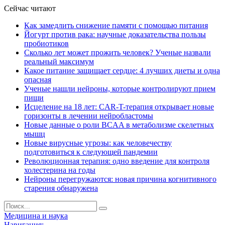
Сейчас читают
Как замедлить снижение памяти с помощью питания
Йогурт против рака: научные доказательства пользы
пробиотиков
Сколько лет может прожить человек? Ученые назвали
реальный максимум
Какое питание защищает сердце: 4 лучших диеты и одна
опасная
Ученые нашли нейроны, которые контролируют прием
пищи
Исцеление на 18 лет: CAR-T-терапия открывает новые
горизонты в лечении нейробластомы
Новые данные о роли BCAA в метаболизме скелетных
мышц
Новые вирусные угрозы: как человечеству
подготовиться к следующей пандемии
Революционная терапия: одно введение для контроля
холестерина на годы
Нейроны перегружаются: новая причина когнитивного
старения обнаружена
Медицина и наука
Навигация: