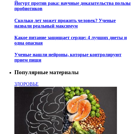
Йогурт против рака: научные доказательства пользы
пробиотиков
Сколько лет может прожить человек? Ученые
назвали реальный максимум
Какое питание защищает сердце: 4 лучших диеты и
одна опасная
Ученые нашли нейроны, которые контролируют
прием пищи
Популярные материалы
ЗДОРОВЬЕ