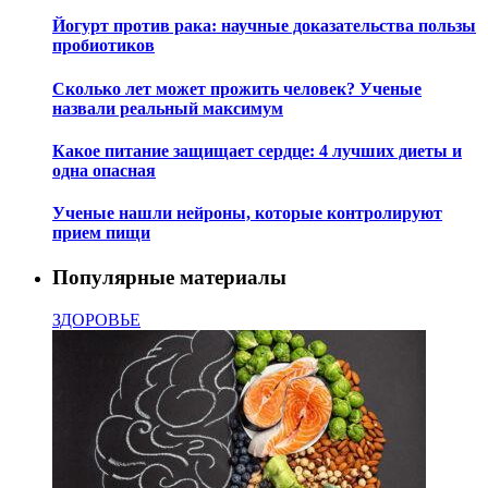
Йогурт против рака: научные доказательства пользы
пробиотиков
Сколько лет может прожить человек? Ученые
назвали реальный максимум
Какое питание защищает сердце: 4 лучших диеты и
одна опасная
Ученые нашли нейроны, которые контролируют
прием пищи
Популярные материалы
ЗДОРОВЬЕ