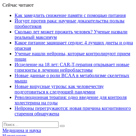
Сейчас читают
Как замедлить снижение памяти с помощью питания
Йогурт против рака: научные доказательства пользы
пробиотиков
Сколько лет может прожить человек? Ученые назвали
реальный максимум
Какое питание защищает сердце: 4 лучших диеты и одна
опасная
Ученые нашли нейроны, которые контролируют прием
пищи
Исцеление на 18 лет: CAR-T-терапия открывает новые
горизонты в лечении нейробластомы
Новые данные о роли BCAA в метаболизме скелетных
мышц
Новые вирусные угрозы: как человечеству
подготовиться к следующей пандемии
Революционная терапия: одно введение для контроля
холестерина на годы
Нейроны перегружаются: новая причина когнитивного
старения обнаружена
Медицина и наука
Навигация: