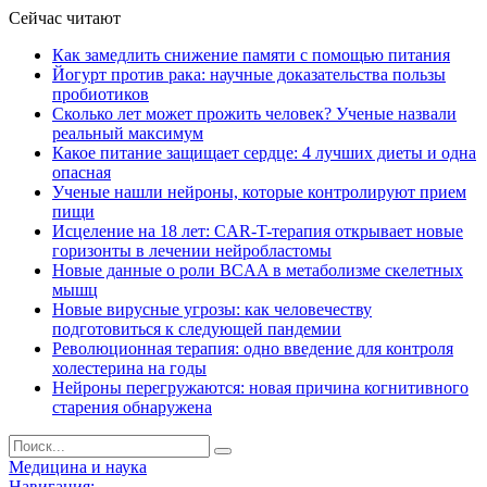
Сейчас читают
Как замедлить снижение памяти с помощью питания
Йогурт против рака: научные доказательства пользы
пробиотиков
Сколько лет может прожить человек? Ученые назвали
реальный максимум
Какое питание защищает сердце: 4 лучших диеты и одна
опасная
Ученые нашли нейроны, которые контролируют прием
пищи
Исцеление на 18 лет: CAR-T-терапия открывает новые
горизонты в лечении нейробластомы
Новые данные о роли BCAA в метаболизме скелетных
мышц
Новые вирусные угрозы: как человечеству
подготовиться к следующей пандемии
Революционная терапия: одно введение для контроля
холестерина на годы
Нейроны перегружаются: новая причина когнитивного
старения обнаружена
Медицина и наука
Навигация: