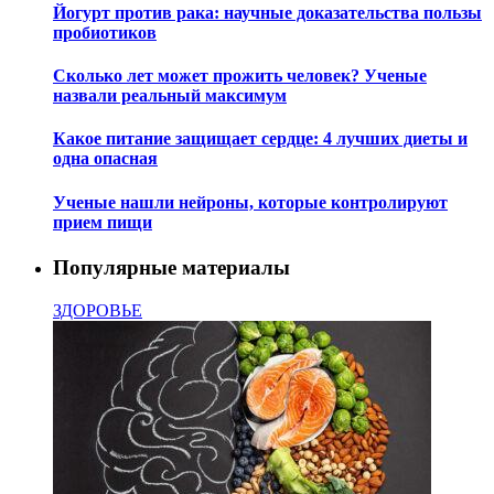
Йогурт против рака: научные доказательства пользы
пробиотиков
Сколько лет может прожить человек? Ученые
назвали реальный максимум
Какое питание защищает сердце: 4 лучших диеты и
одна опасная
Ученые нашли нейроны, которые контролируют
прием пищи
Популярные материалы
ЗДОРОВЬЕ