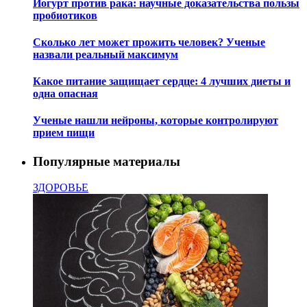
Йогурт против рака: научные доказательства пользы
пробиотиков
Сколько лет может прожить человек? Ученые
назвали реальный максимум
Какое питание защищает сердце: 4 лучших диеты и
одна опасная
Ученые нашли нейроны, которые контролируют
прием пищи
Популярные материалы
ЗДОРОВЬЕ