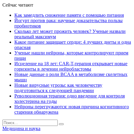
Сейчас читают
Как замедлить снижение памяти с помощью питания
Йогурт против рака: научные доказательства пользы
пробиотиков
Сколько лет может прожить человек? Ученые назвали
реальный максимум
Какое питание защищает сердце: 4 лучших диеты и одна
опасная
Ученые нашли нейроны, которые контролируют прием
пищи
Исцеление на 18 лет: CAR-T-терапия открывает новые
горизонты в лечении нейробластомы
Новые данные о роли BCAA в метаболизме скелетных
мышц
Новые вирусные угрозы: как человечеству
подготовиться к следующей пандемии
Революционная терапия: одно введение для контроля
холестерина на годы
Нейроны перегружаются: новая причина когнитивного
старения обнаружена
Медицина и наука