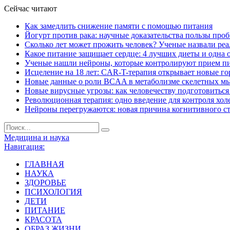
Сейчас читают
Как замедлить снижение памяти с помощью питания
Йогурт против рака: научные доказательства пользы про
Сколько лет может прожить человек? Ученые назвали ре
Какое питание защищает сердце: 4 лучших диеты и одна 
Ученые нашли нейроны, которые контролируют прием п
Исцеление на 18 лет: CAR-T-терапия открывает новые г
Новые данные о роли BCAA в метаболизме скелетных м
Новые вирусные угрозы: как человечеству подготовитьс
Революционная терапия: одно введение для контроля хол
Нейроны перегружаются: новая причина когнитивного с
Медицина и наука
Навигация:
ГЛАВНАЯ
НАУКА
ЗДОРОВЬЕ
ПСИХОЛОГИЯ
ДЕТИ
ПИТАНИЕ
КРАСОТА
ОБРАЗ ЖИЗНИ