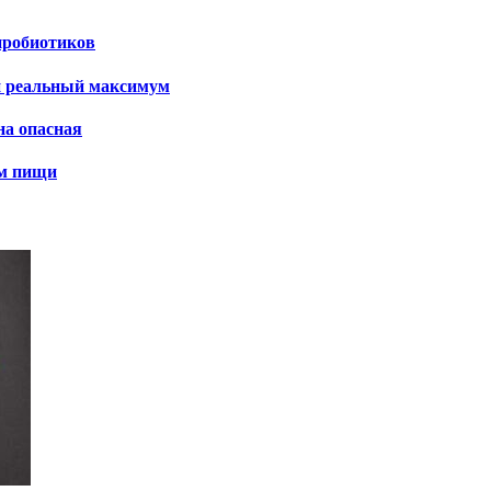
пробиотиков
и реальный максимум
на опасная
ем пищи