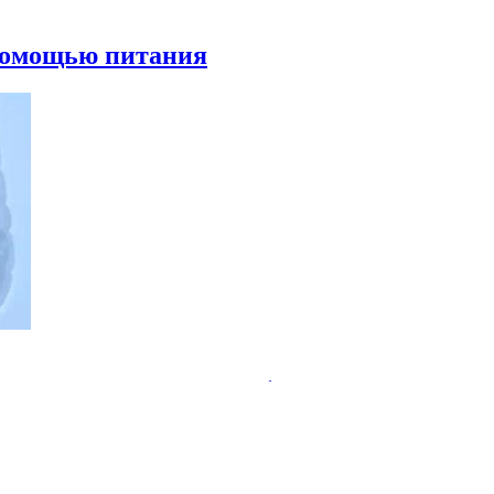
 помощью питания
ательства пользы пробиотиков