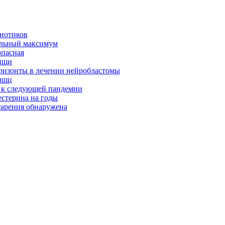
биотиков
альный максимум
опасная
ищи
оризонты в лечении нейробластомы
ышц
я к следующей пандемии
естерина на годы
тарения обнаружена