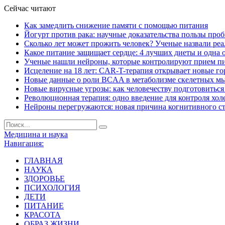
Сейчас читают
Как замедлить снижение памяти с помощью питания
Йогурт против рака: научные доказательства пользы про
Сколько лет может прожить человек? Ученые назвали ре
Какое питание защищает сердце: 4 лучших диеты и одна 
Ученые нашли нейроны, которые контролируют прием п
Исцеление на 18 лет: CAR-T-терапия открывает новые г
Новые данные о роли BCAA в метаболизме скелетных м
Новые вирусные угрозы: как человечеству подготовитьс
Революционная терапия: одно введение для контроля хол
Нейроны перегружаются: новая причина когнитивного с
Медицина и наука
Навигация:
ГЛАВНАЯ
НАУКА
ЗДОРОВЬЕ
ПСИХОЛОГИЯ
ДЕТИ
ПИТАНИЕ
КРАСОТА
ОБРАЗ ЖИЗНИ