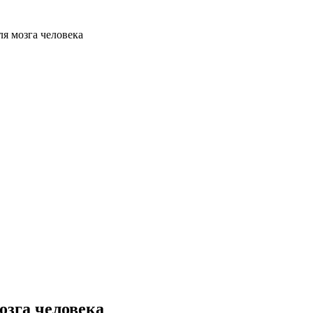
я мозга человека
озга человека