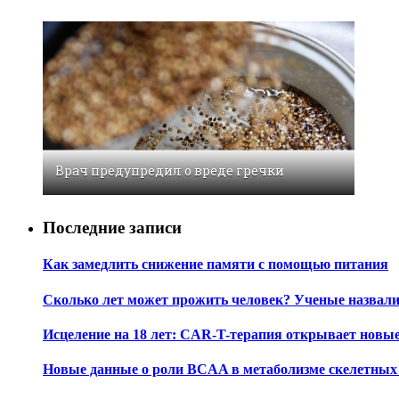
Врач предупредил о вреде гречки
Последние записи
Как замедлить снижение памяти с помощью питания
Сколько лет может прожить человек? Ученые назвал
Исцеление на 18 лет: CAR-T-терапия открывает новы
Новые данные о роли BCAA в метаболизме скелетны