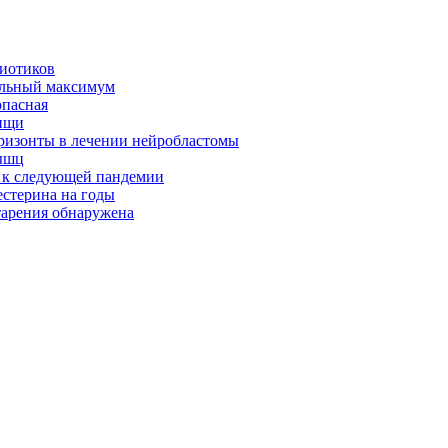
биотиков
альный максимум
опасная
ищи
оризонты в лечении нейробластомы
ышц
я к следующей пандемии
естерина на годы
тарения обнаружена