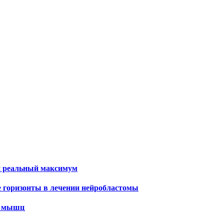
и реальный максимум
е горизонты в лечении нейробластомы
х мышц