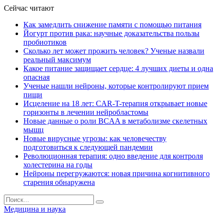
Сейчас читают
Как замедлить снижение памяти с помощью питания
Йогурт против рака: научные доказательства пользы
пробиотиков
Сколько лет может прожить человек? Ученые назвали
реальный максимум
Какое питание защищает сердце: 4 лучших диеты и одна
опасная
Ученые нашли нейроны, которые контролируют прием
пищи
Исцеление на 18 лет: CAR-T-терапия открывает новые
горизонты в лечении нейробластомы
Новые данные о роли BCAA в метаболизме скелетных
мышц
Новые вирусные угрозы: как человечеству
подготовиться к следующей пандемии
Революционная терапия: одно введение для контроля
холестерина на годы
Нейроны перегружаются: новая причина когнитивного
старения обнаружена
Медицина и наука