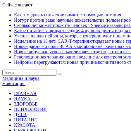
Сейчас читают
Как замедлить снижение памяти с помощью питания
Йогурт против рака: научные доказательства пользы про
Сколько лет может прожить человек? Ученые назвали ре
Какое питание защищает сердце: 4 лучших диеты и одна 
Ученые нашли нейроны, которые контролируют прием п
Исцеление на 18 лет: CAR-T-терапия открывает новые г
Новые данные о роли BCAA в метаболизме скелетных м
Новые вирусные угрозы: как человечеству подготовитьс
Революционная терапия: одно введение для контроля хол
Нейроны перегружаются: новая причина когнитивного с
Медицина и наука
Навигация:
ГЛАВНАЯ
НАУКА
ЗДОРОВЬЕ
ПСИХОЛОГИЯ
ДЕТИ
ПИТАНИЕ
КРАСОТА
ОБРАЗ ЖИЗНИ