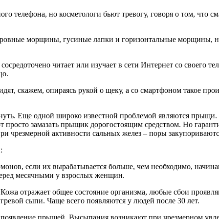
го телефона, но косметологи бьют тревогу, говоря о том, что с
овные морщины, гусиные лапки и горизонтальные морщины, нах
сосредоточено читает или изучает в сети Интернет со своего тел
цо.
идят, скажем, опираясь рукой о щеку, а со смартфоном такое п
нуть. Еще одной широко известной проблемой являются прыщи.
т просто замазать прыщик дорогостоящим средством. Но гарант
ри чрезмерной активности сальных желез – поры закупоривают
:
монов, если их вырабатывается больше, чем необходимо, начин
перед месячными у взрослых женщин.
Кожа отражает общее состояние организма, любые сбои проявля
евой сыпи. Чаще всего появляются у людей после 30 лет.
появление прыщей. Высыпания возникают при чрезмерном увлеч