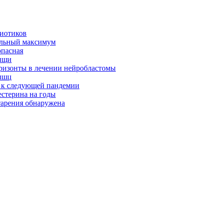
биотиков
альный максимум
опасная
ищи
оризонты в лечении нейробластомы
ышц
я к следующей пандемии
естерина на годы
тарения обнаружена