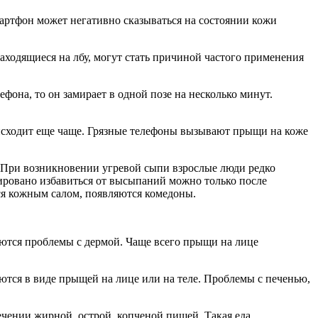
мартфон может негативно сказываться на состоянии кожи
одящиеся на лбу, могут стать причиной частого применения
ефона, то он замирает в одной позе на несколько минут.
роисходит еще чаще. Грязные телефоны вызывают прыщи на коже
 При возникновении угревой сыпи взрослые люди редко
ировано избавиться от высыпаний можно только после
ся кожным салом, появляются комедоны.
аются проблемы с дермой. Чаще всего прыщи на лице
ются в виде прыщей на лице или на теле. Проблемы с печенью,
ении жирной, острой, копченой пищей. Такая еда