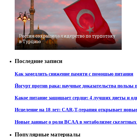
Россия сохранила лидерство по турпотоку
в Турцию
Последние записи
Как замедлить снижение памяти с помощью питания
Йогурт против рака: научные доказательства пользы 
Какое питание защищает сердце: 4 лучших диеты и од
Исцеление на 18 лет: CAR-T-терапия открывает новы
Новые данные о роли BCAA в метаболизме скелетны
Популярные материалы