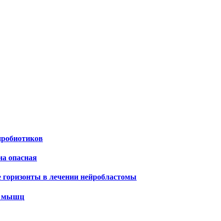
пробиотиков
на опасная
е горизонты в лечении нейробластомы
х мышц