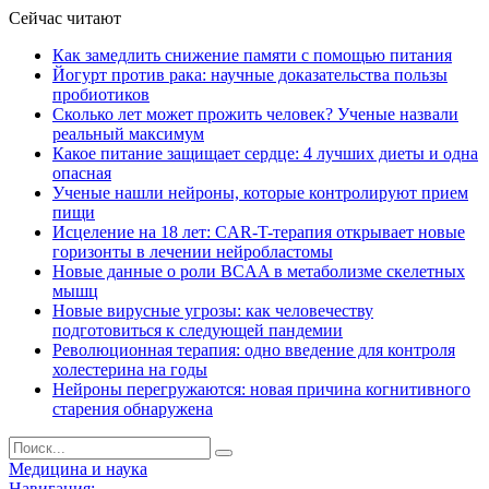
Сейчас читают
Как замедлить снижение памяти с помощью питания
Йогурт против рака: научные доказательства пользы
пробиотиков
Сколько лет может прожить человек? Ученые назвали
реальный максимум
Какое питание защищает сердце: 4 лучших диеты и одна
опасная
Ученые нашли нейроны, которые контролируют прием
пищи
Исцеление на 18 лет: CAR-T-терапия открывает новые
горизонты в лечении нейробластомы
Новые данные о роли BCAA в метаболизме скелетных
мышц
Новые вирусные угрозы: как человечеству
подготовиться к следующей пандемии
Революционная терапия: одно введение для контроля
холестерина на годы
Нейроны перегружаются: новая причина когнитивного
старения обнаружена
Медицина и наука
Навигация: