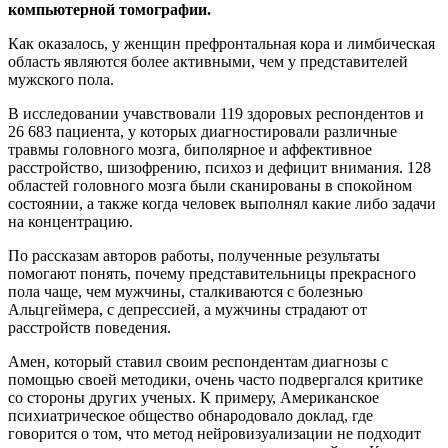
компьютерной томографии.
Как оказалось, у женщин префронтальная кора и лимбическая
область являются более активными, чем у представителей
мужского пола.
В исследовании учавствовали 119 здоровых респондентов и
26 683 пациента, у которых диагностировали различные
травмы головного мозга, биполярное и аффективное
расстройство, шизофрению, психоз и дефицит внимания. 128
областей головного мозга были сканированы в спокойном
состоянии, а также когда человек выполнял какие либо задачи
на концентрацию.
По рассказам авторов работы, полученные результаты
помогают понять, почему представительницы прекрасного
пола чаще, чем мужчины, сталкиваются с болезнью
Альцгеймера, с депрессией, а мужчины страдают от
расстройств поведения.
Амен, который ставил своим респондентам диагнозы с
помощью своей методики, очень часто подвергался критике
со стороны других ученых. К примеру, Американское
психиатрическое общество обнародовало доклад, где
говорится о том, что метод нейровизуализации не подходит