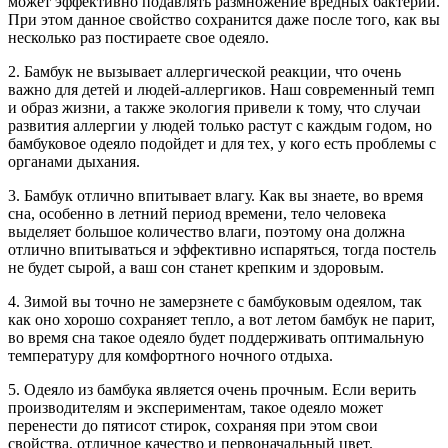
может эффективно подавлять размножение вредных бактерий.
При этом данное свойство сохранится даже после того, как вы
несколько раз постираете свое одеяло.
2. Бамбук не вызывает аллергической реакции, что очень
важно для детей и людей-аллергиков. Наш современный темп
и образ жизни, а также экология привели к тому, что случаи
развития аллергии у людей только растут с каждым годом, но
бамбуковое одеяло подойдет и для тех, у кого есть проблемы с
органами дыхания.
3. Бамбук отлично впитывает влагу. Как вы знаете, во время
сна, особенно в летний период времени, тело человека
выделяет большое количество влаги, поэтому она должна
отлично впитываться и эффективно испаряться, тогда постель
не будет сырой, а ваш сон станет крепким и здоровым.
4. Зимой вы точно не замерзнете с бамбуковым одеялом, так
как оно хорошо сохраняет тепло, а вот летом бамбук не парит,
во время сна такое одеяло будет поддерживать оптимальную
температуру для комфортного ночного отдыха.
5. Одеяло из бамбука является очень прочным. Если верить
производителям и экспериментам, такое одеяло может
перенести до пятисот стирок, сохраняя при этом свои
свойства, отличное качество и первоначальный цвет.