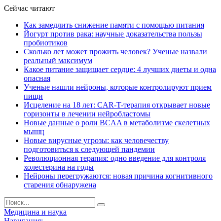
Сейчас читают
Как замедлить снижение памяти с помощью питания
Йогурт против рака: научные доказательства пользы
пробиотиков
Сколько лет может прожить человек? Ученые назвали
реальный максимум
Какое питание защищает сердце: 4 лучших диеты и одна
опасная
Ученые нашли нейроны, которые контролируют прием
пищи
Исцеление на 18 лет: CAR-T-терапия открывает новые
горизонты в лечении нейробластомы
Новые данные о роли BCAA в метаболизме скелетных
мышц
Новые вирусные угрозы: как человечеству
подготовиться к следующей пандемии
Революционная терапия: одно введение для контроля
холестерина на годы
Нейроны перегружаются: новая причина когнитивного
старения обнаружена
Медицина и наука
Навигация: