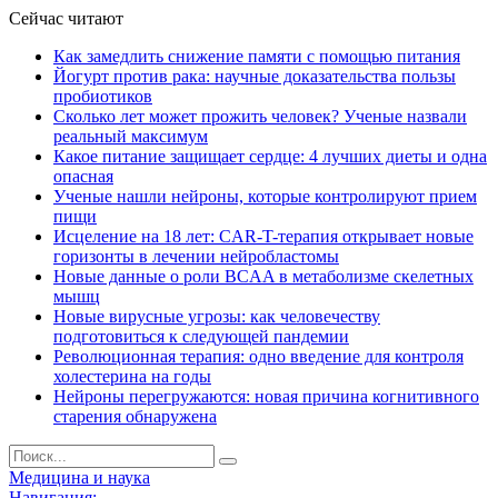
Сейчас читают
Как замедлить снижение памяти с помощью питания
Йогурт против рака: научные доказательства пользы
пробиотиков
Сколько лет может прожить человек? Ученые назвали
реальный максимум
Какое питание защищает сердце: 4 лучших диеты и одна
опасная
Ученые нашли нейроны, которые контролируют прием
пищи
Исцеление на 18 лет: CAR-T-терапия открывает новые
горизонты в лечении нейробластомы
Новые данные о роли BCAA в метаболизме скелетных
мышц
Новые вирусные угрозы: как человечеству
подготовиться к следующей пандемии
Революционная терапия: одно введение для контроля
холестерина на годы
Нейроны перегружаются: новая причина когнитивного
старения обнаружена
Медицина и наука
Навигация: