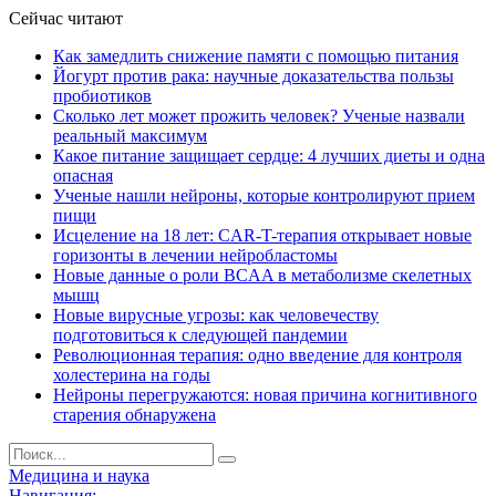
Сейчас читают
Как замедлить снижение памяти с помощью питания
Йогурт против рака: научные доказательства пользы
пробиотиков
Сколько лет может прожить человек? Ученые назвали
реальный максимум
Какое питание защищает сердце: 4 лучших диеты и одна
опасная
Ученые нашли нейроны, которые контролируют прием
пищи
Исцеление на 18 лет: CAR-T-терапия открывает новые
горизонты в лечении нейробластомы
Новые данные о роли BCAA в метаболизме скелетных
мышц
Новые вирусные угрозы: как человечеству
подготовиться к следующей пандемии
Революционная терапия: одно введение для контроля
холестерина на годы
Нейроны перегружаются: новая причина когнитивного
старения обнаружена
Медицина и наука
Навигация: