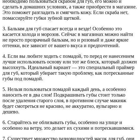
необходимо пользоваться скрабом для губ, его можно и
сделать в домашних условиях, а также приобрести в магазине.
Это поможет разгладить и смягчить кожу. Если скраба нет,
помассируйте губки зубной щеткой.
3. Бальзам для губ спасает всегда и везде! Особенно это
касается холода и морозов. Сейчас в магазинах можно найти
не просто прозрачный бальзам, но и розовый и даже яркие
оттенки, все зависит от вашего вкуса и предпочтений.
4. Если вы любите ходить с помадой, то перед ее нанесением
лучше использовать основу или тот же блеск, который должен
высохнуть. Идеальный вариант — это специальный праймер
для губ, который убирает такую проблему, как потресканные
губы под помадой.
5. Нельзя пользоваться помадой каждый день, а особенно
наносить ее в два слоя! Подкрашивать губы стоит только
после удаления старого слоя, в противном случае макияж
будет смотреться не красиво, не аккуратно, вульгарно и
дешево.
6. Старайтесь не облизывать губы, особенно на улице и
особенно на ветру, это делает их сухими и потрескавшимися.
7. Существует множество разновидностей масок для губ, они