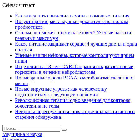
Сейчас читают
Как замедлить снижение памяти с помощью питания
Йогурт против рака: научные доказательства пользы
пробиотиков
Сколько лет может прожить человек? Ученые назвали
реальный максимум
Какое питание защищает сердце: 4 лучших диеты и одна
опасная
Ученые нашли нейроны, которые контролируют прием
пищи
Исцеление на 18 лет: CAR-T-терапия открывает новые
горизонты в лечении нейробластомы
Новые данные о роли BCAA в метаболизме скелетных
мышц
Новые вирусные угрозы: как человечеству
подготовиться к следующей пандемии
Революционная терапия: одно введение для контроля
холестерина на годы
Нейроны перегружаются: новая причина когнитивного
старения обнаружена
Медицина и наука
Навигация: