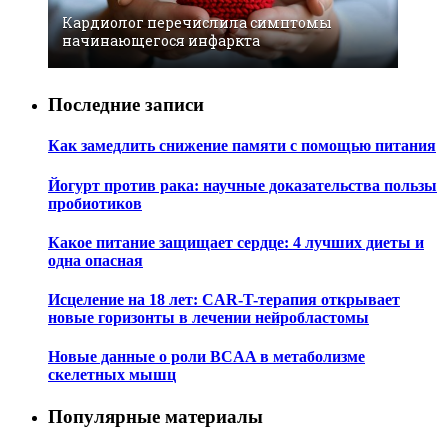
Кардиолог перечислила симптомы
начинающегося инфаркта
Последние записи
Как замедлить снижение памяти с помощью питания
Йогурт против рака: научные доказательства пользы
пробиотиков
Какое питание защищает сердце: 4 лучших диеты и
одна опасная
Исцеление на 18 лет: CAR-T-терапия открывает
новые горизонты в лечении нейробластомы
Новые данные о роли BCAA в метаболизме
скелетных мышц
Популярные материалы