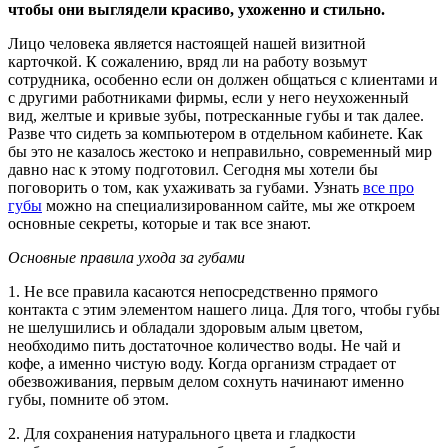
чтобы они выглядели красиво, ухоженно и стильно.
Лицо человека является настоящей нашей визитной
карточкой. К сожалению, вряд ли на работу возьмут
сотрудника, особенно если он должен общаться с клиентами и
с другими работниками фирмы, если у него неухоженный
вид, желтые и кривые зубы, потресканные губы и так далее.
Разве что сидеть за компьютером в отдельном кабинете. Как
бы это не казалось жестоко и неправильно, современный мир
давно нас к этому подготовил. Сегодня мы хотели бы
поговорить о том, как ухаживать за губами. Узнать
все про
губы
можно на специализированном сайте, мы же откроем
основные секреты, которые и так все знают.
Основные правила ухода за губами
1. Не все правила касаются непосредственно прямого
контакта с этим элементом нашего лица. Для того, чтобы губы
не шелушились и обладали здоровым алым цветом,
необходимо пить достаточное количество воды. Не чай и
кофе, а именно чистую воду. Когда организм страдает от
обезвоживания, первым делом сохнуть начинают именно
губы, помните об этом.
2. Для сохранения натурального цвета и гладкости