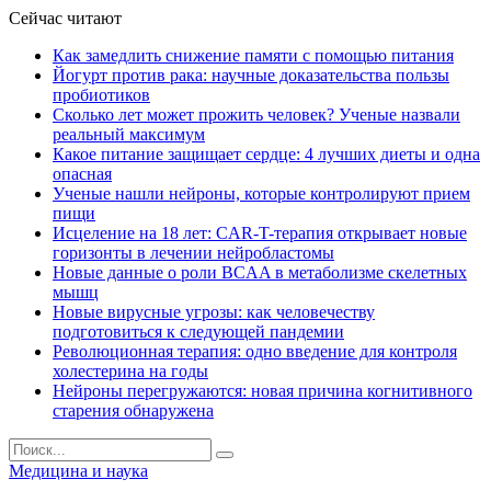
Сейчас читают
Как замедлить снижение памяти с помощью питания
Йогурт против рака: научные доказательства пользы
пробиотиков
Сколько лет может прожить человек? Ученые назвали
реальный максимум
Какое питание защищает сердце: 4 лучших диеты и одна
опасная
Ученые нашли нейроны, которые контролируют прием
пищи
Исцеление на 18 лет: CAR-T-терапия открывает новые
горизонты в лечении нейробластомы
Новые данные о роли BCAA в метаболизме скелетных
мышц
Новые вирусные угрозы: как человечеству
подготовиться к следующей пандемии
Революционная терапия: одно введение для контроля
холестерина на годы
Нейроны перегружаются: новая причина когнитивного
старения обнаружена
Медицина и наука