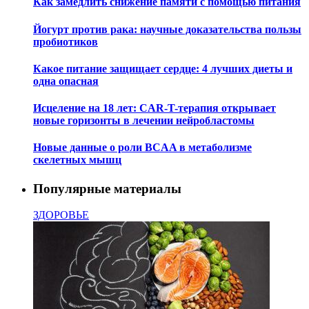
Как замедлить снижение памяти с помощью питания
Йогурт против рака: научные доказательства пользы
пробиотиков
Какое питание защищает сердце: 4 лучших диеты и
одна опасная
Исцеление на 18 лет: CAR-T-терапия открывает
новые горизонты в лечении нейробластомы
Новые данные о роли BCAA в метаболизме
скелетных мышц
Популярные материалы
ЗДОРОВЬЕ