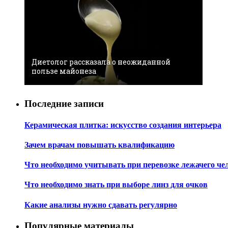
Диетолог рассказала о неожиданной
пользе майонеза
Последние записи
Керамическая плитка: искусство создания интерьера
Зачем врачам повышать квалификацию
Что необходимо учитывать при перевозке лежачего че
Что необходимо знать при выборе линз для очков
Какие анализы нужно сдавать регулярно
Популярные материалы