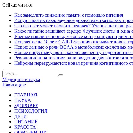
Сейчас читают
Как замедлить снижение памяти с помощью питания
Йогурт против рака: научные доказательства пользы про
Сколько лет может прожить человек? Ученые назвали ре
Какое питание защищает сердце: 4 лучших диеты и одна 
Ученые нашли нейроны, которые контролируют прием п
Исцеление на 18 лет: CAR-T-терапия открывает новые г
Новые данные о роли BCAA в метаболизме скелетных м
Новые вирусные угрозы: как человечеству подготовитьс
Революционная терапия: одно введение для контроля хол
Нейроны перегружаются: новая причина когнитивного с
Медицина и наука
Навигация:
ГЛАВНАЯ
НАУКА
ЗДОРОВЬЕ
ПСИХОЛОГИЯ
ДЕТИ
ПИТАНИЕ
КРАСОТА
ОБРАЗ ЖИЗНИ