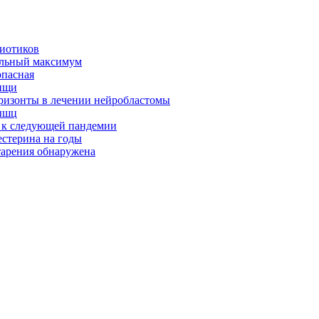
биотиков
альный максимум
опасная
ищи
оризонты в лечении нейробластомы
ышц
я к следующей пандемии
естерина на годы
тарения обнаружена