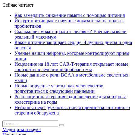
Сейчас читают
Как замедлить снижение памяти с помощью питания
Йогурт против рака: научные доказательства пользы
пробиотиков
Сколько лет может прожить человек? Ученые назвали
реальный максимум
Какое питание защищает сердце: 4 лучших диеты и одна
опасная
Ученые нашли нейроны, которые контролируют прием
пищи
Исцеление на 18 лет: CAR-T-терапия открывает новые
горизонты в лечении нейробластомы
Новые данные о роли BCAA в метаболизме скелетных
мышц
Новые вирусные угрозы: как человечеству
подготовиться к следующей пандемии
Революционная терапия: одно введение для контроля
холестерина на годы
Нейроны перегружаются: новая причина когнитивного
старения обнаружена
Медицина и наука
Навигация: