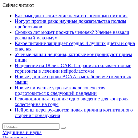
Сейчас читают
Как замедлить снижение памяти с помощью питания
Йогурт против рака: научные доказательства пользы
пробиотиков
Сколько лет может прожить человек? Ученые назвали
реальный максимум
Какое питание защищает сердце: 4 лучших диеты и одна
опасная
Ученые нашли нейроны, которые контролируют прием
пищи
Исцеление на 18 лет: CAR-T-терапия открывает новые
горизонты в лечении нейробластомы
Новые данные о роли BCAA в метаболизме скелетных
мышц
Новые вирусные угрозы: как человечеству
подготовиться к следующей пандемии
Революционная терапия: одно введение для контроля
холестерина на годы
Нейроны перегружаются: новая причина когнитивного
старения обнаружена
Медицина и наука
Навигация: