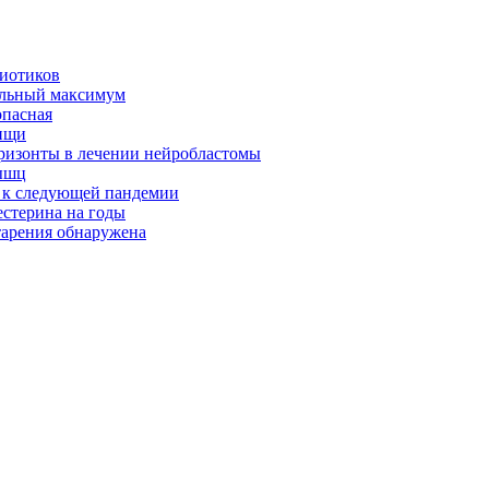
биотиков
альный максимум
опасная
ищи
оризонты в лечении нейробластомы
ышц
я к следующей пандемии
естерина на годы
тарения обнаружена