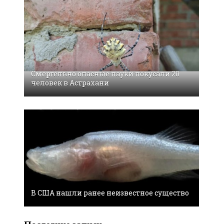
Смертельно опасные пауки покусали 20
человек в Астрахани
В США нашли ранее неизвестное существо