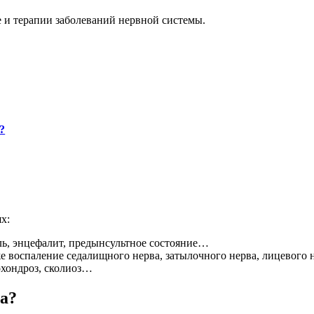
е и терапии заболеваний нервной системы.
?
х:
оль, энцефалит, предынсультное состояние…
кже воспаление седалищного нерва, затылочного нерва, лицевого
охондроз, сколиоз…
ца?