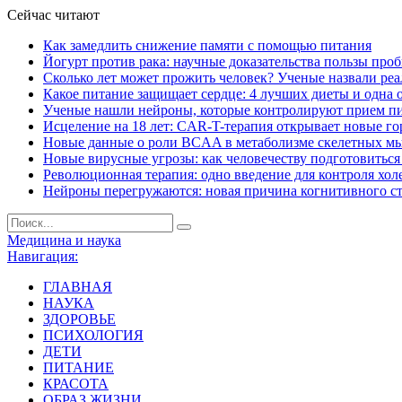
Сейчас читают
Как замедлить снижение памяти с помощью питания
Йогурт против рака: научные доказательства пользы про
Сколько лет может прожить человек? Ученые назвали ре
Какое питание защищает сердце: 4 лучших диеты и одна 
Ученые нашли нейроны, которые контролируют прием п
Исцеление на 18 лет: CAR-T-терапия открывает новые г
Новые данные о роли BCAA в метаболизме скелетных м
Новые вирусные угрозы: как человечеству подготовитьс
Революционная терапия: одно введение для контроля хол
Нейроны перегружаются: новая причина когнитивного с
Медицина и наука
Навигация:
ГЛАВНАЯ
НАУКА
ЗДОРОВЬЕ
ПСИХОЛОГИЯ
ДЕТИ
ПИТАНИЕ
КРАСОТА
ОБРАЗ ЖИЗНИ