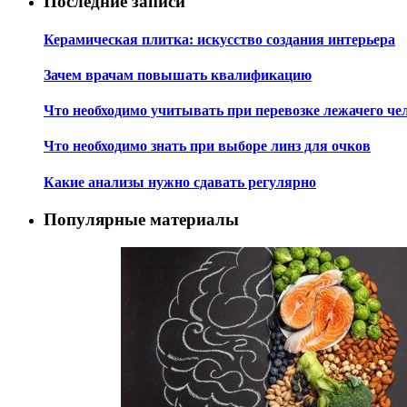
Последние записи
Керамическая плитка: искусство создания интерьера
Зачем врачам повышать квалификацию
Что необходимо учитывать при перевозке лежачего че
Что необходимо знать при выборе линз для очков
Какие анализы нужно сдавать регулярно
Популярные материалы