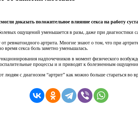
гли доказать положительное влияние секса на работу суста
болевых ощущений уменьшается в разы, даже при диагностики с
т от ревматоидного артрита. Многие знают о том, что при артр
во время секса боль заметно уменьшалась.
ункционирования надпочечников в момент физического возбужден
воспалительные процессы и и приводят к болезненным ощущени
т людям с диагнозом “артрит” как можно больше стараться во в