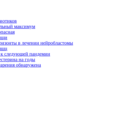
биотиков
альный максимум
опасная
ищи
оризонты в лечении нейробластомы
ышц
я к следующей пандемии
естерина на годы
тарения обнаружена