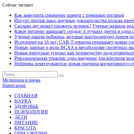
Сейчас читают
Как замедлить снижение памяти с помощью питания
Йогурт против рака: научные доказательства пользы про
Сколько лет может прожить человек? Ученые назвали ре
Какое питание защищает сердце: 4 лучших диеты и одна 
Ученые нашли нейроны, которые контролируют прием п
Исцеление на 18 лет: CAR-T-терапия открывает новые г
Новые данные о роли BCAA в метаболизме скелетных м
Новые вирусные угрозы: как человечеству подготовитьс
Революционная терапия: одно введение для контроля хол
Нейроны перегружаются: новая причина когнитивного с
Медицина и наука
Навигация:
ГЛАВНАЯ
НАУКА
ЗДОРОВЬЕ
ПСИХОЛОГИЯ
ДЕТИ
ПИТАНИЕ
КРАСОТА
ОБРАЗ ЖИЗНИ