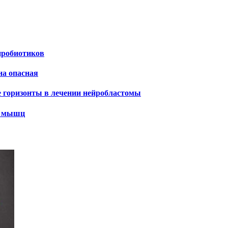
пробиотиков
на опасная
е горизонты в лечении нейробластомы
х мышц