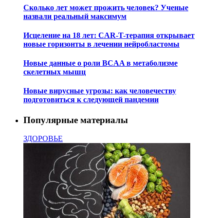
Сколько лет может прожить человек? Ученые
назвали реальный максимум
Исцеление на 18 лет: CAR-T-терапия открывает
новые горизонты в лечении нейробластомы
Новые данные о роли BCAA в метаболизме
скелетных мышц
Новые вирусные угрозы: как человечеству
подготовиться к следующей пандемии
Популярные материалы
ЗДОРОВЬЕ