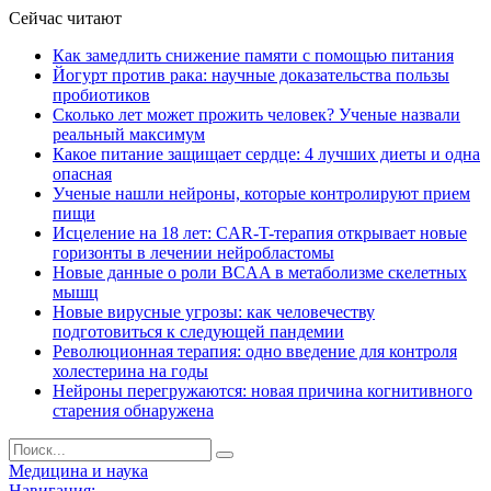
Сейчас читают
Как замедлить снижение памяти с помощью питания
Йогурт против рака: научные доказательства пользы
пробиотиков
Сколько лет может прожить человек? Ученые назвали
реальный максимум
Какое питание защищает сердце: 4 лучших диеты и одна
опасная
Ученые нашли нейроны, которые контролируют прием
пищи
Исцеление на 18 лет: CAR-T-терапия открывает новые
горизонты в лечении нейробластомы
Новые данные о роли BCAA в метаболизме скелетных
мышц
Новые вирусные угрозы: как человечеству
подготовиться к следующей пандемии
Революционная терапия: одно введение для контроля
холестерина на годы
Нейроны перегружаются: новая причина когнитивного
старения обнаружена
Медицина и наука
Навигация: