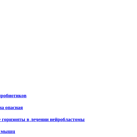
пробиотиков
на опасная
е горизонты в лечении нейробластомы
х мышц