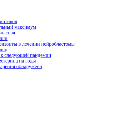
биотиков
альный максимум
опасная
ищи
оризонты в лечении нейробластомы
ышц
я к следующей пандемии
естерина на годы
тарения обнаружена