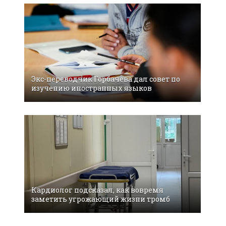
Экс-переводчик Горбачева дал совет по
изучению иностранных языков
Кардиолог подсказал, как вовремя
заметить угрожающий жизни тромб