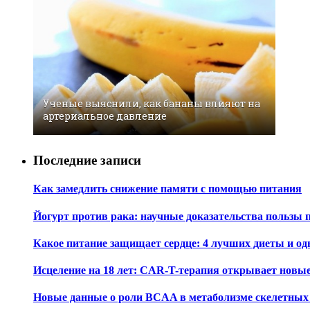
Ученые выяснили, как бананы влияют на
артериальное давление
Последние записи
Как замедлить снижение памяти с помощью питания
Йогурт против рака: научные доказательства пользы 
Какое питание защищает сердце: 4 лучших диеты и од
Исцеление на 18 лет: CAR-T-терапия открывает новы
Новые данные о роли BCAA в метаболизме скелетны