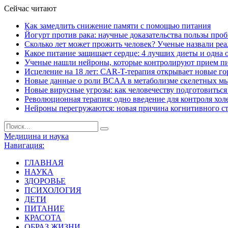
Сейчас читают
Как замедлить снижение памяти с помощью питания
Йогурт против рака: научные доказательства пользы про
Сколько лет может прожить человек? Ученые назвали ре
Какое питание защищает сердце: 4 лучших диеты и одна 
Ученые нашли нейроны, которые контролируют прием п
Исцеление на 18 лет: CAR-T-терапия открывает новые г
Новые данные о роли BCAA в метаболизме скелетных м
Новые вирусные угрозы: как человечеству подготовитьс
Революционная терапия: одно введение для контроля хол
Нейроны перегружаются: новая причина когнитивного с
Медицина и наука
Навигация:
ГЛАВНАЯ
НАУКА
ЗДОРОВЬЕ
ПСИХОЛОГИЯ
ДЕТИ
ПИТАНИЕ
КРАСОТА
ОБРАЗ ЖИЗНИ