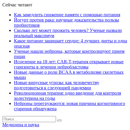
Сейчас читают
Как замедлить снижение памяти с помощью питания
Йогурт против рака: научные доказательства пользы
пробиотиков
Сколько лет может прожить человек? Ученые назвали
реальный максимум
Какое питание защищает сердце: 4 лучших диеты и одна
опасная
Ученые нашли нейроны, которые контролируют прием
пищи
Исцеление на 18 лет: CAR-T-терапия открывает новые
горизонты в лечении нейробластомы
Новые данные о роли BCAA в метаболизме скелетных
мышц
Новые вирусные угрозы: как человечеству
подготовиться к следующей пандемии
Революционная терапия: одно введение для контроля
холестерина на годы
Нейроны перегружаются: новая причина когнитивного
старения обнаружена
Медицина и наука