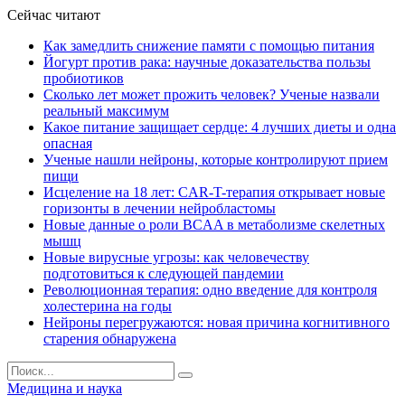
Сейчас читают
Как замедлить снижение памяти с помощью питания
Йогурт против рака: научные доказательства пользы
пробиотиков
Сколько лет может прожить человек? Ученые назвали
реальный максимум
Какое питание защищает сердце: 4 лучших диеты и одна
опасная
Ученые нашли нейроны, которые контролируют прием
пищи
Исцеление на 18 лет: CAR-T-терапия открывает новые
горизонты в лечении нейробластомы
Новые данные о роли BCAA в метаболизме скелетных
мышц
Новые вирусные угрозы: как человечеству
подготовиться к следующей пандемии
Революционная терапия: одно введение для контроля
холестерина на годы
Нейроны перегружаются: новая причина когнитивного
старения обнаружена
Медицина и наука