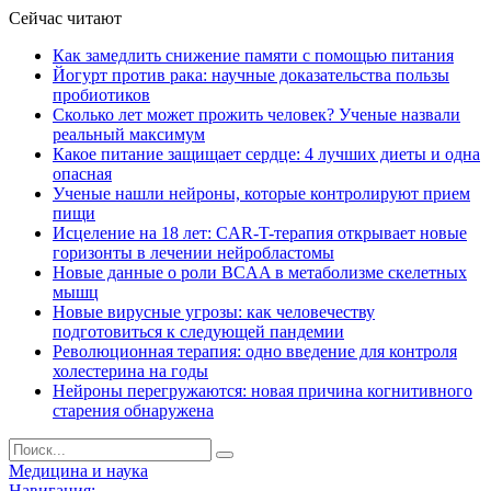
Сейчас читают
Как замедлить снижение памяти с помощью питания
Йогурт против рака: научные доказательства пользы
пробиотиков
Сколько лет может прожить человек? Ученые назвали
реальный максимум
Какое питание защищает сердце: 4 лучших диеты и одна
опасная
Ученые нашли нейроны, которые контролируют прием
пищи
Исцеление на 18 лет: CAR-T-терапия открывает новые
горизонты в лечении нейробластомы
Новые данные о роли BCAA в метаболизме скелетных
мышц
Новые вирусные угрозы: как человечеству
подготовиться к следующей пандемии
Революционная терапия: одно введение для контроля
холестерина на годы
Нейроны перегружаются: новая причина когнитивного
старения обнаружена
Медицина и наука
Навигация: