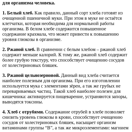
для организма человека.
1. Белый хлеб.
Как правило, данный сорт хлеба готовят из
очищенной пшеничной муки. При этом в муке не остаётся
клетчатки, которая необходима для нормальной работы
организма. В белом хлебе содержится повышенное
содержание крахмала, что может привести к повышению
уровня глюкозы в организме.
2. Ржаной хлеб.
В сравнении с белым хлебом – ржаной хлеб
содержит меньше калорий. К тому же, ржаной хлеб содержит
более грубую текстуру, что способствует очищению сосудов
от холестериновых бляшек.
3. Ржаной цельнозерновой.
Данный вид хлеба считается
наиболее полезным для организма. При его изготовлении
используется мука с элементами зёрен, а так же грубых не
перевариваемых частиц. Такой хлеб наиболее полезен для
кишечника: активируется пищеварение, устраняются запоры,
выводятся токсины.
4. Хлеб с отрубями.
Содержание отрубей в хлебе позволяет
снизить уровень глюкозы в крови, способствует очищению
сосудов от холестериновых бляшек, насыщает организм
витаминами группы “В”, а так же микроэлементами: магнием