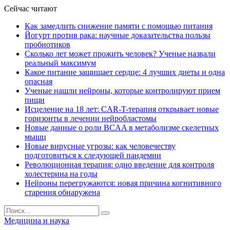
Сейчас читают
Как замедлить снижение памяти с помощью питания
Йогурт против рака: научные доказательства пользы
пробиотиков
Сколько лет может прожить человек? Ученые назвали
реальный максимум
Какое питание защищает сердце: 4 лучших диеты и одна
опасная
Ученые нашли нейроны, которые контролируют прием
пищи
Исцеление на 18 лет: CAR-T-терапия открывает новые
горизонты в лечении нейробластомы
Новые данные о роли BCAA в метаболизме скелетных
мышц
Новые вирусные угрозы: как человечеству
подготовиться к следующей пандемии
Революционная терапия: одно введение для контроля
холестерина на годы
Нейроны перегружаются: новая причина когнитивного
старения обнаружена
Медицина и наука