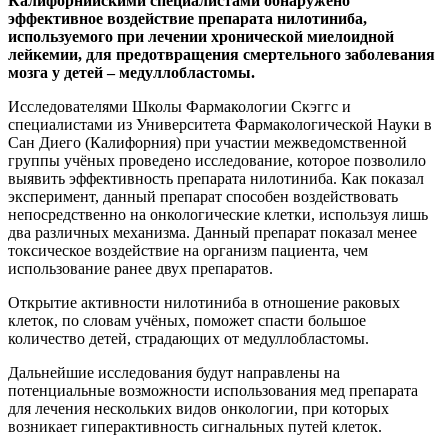
Калифорнийскими специалистами обнаружено
эффективное воздействие препарата нилотиниба,
используемого при лечении хронической миелоидной
лейкемии, для предотвращения смертельного заболевания
мозга у детей – медуллобластомы.
Исследователями Школы Фармакологии Скэггс и
специалистами из Университета Фармакологической Науки в
Сан Диего (Калифорния) при участии межведомственной
группы учёных проведено исследование, которое позволило
выявить эффективность препарата нилотиниба. Как показал
эксперимент, данный препарат способен воздействовать
непосредственно на онкологические клетки, используя лишь
два различных механизма. Данный препарат показал менее
токсическое воздействие на организм пациента, чем
использование ранее двух препаратов.
Открытие активности нилотиниба в отношение раковых
клеток, по словам учёных, поможет спасти большое
количество детей, страдающих от медуллобластомы.
Дальнейшие исследования будут направлены на
потенциальные возможности использования мед препарата
для лечения нескольких видов онкологии, при которых
возникает гиперактивность сигнальных путей клеток.