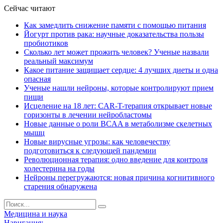
Сейчас читают
Как замедлить снижение памяти с помощью питания
Йогурт против рака: научные доказательства пользы
пробиотиков
Сколько лет может прожить человек? Ученые назвали
реальный максимум
Какое питание защищает сердце: 4 лучших диеты и одна
опасная
Ученые нашли нейроны, которые контролируют прием
пищи
Исцеление на 18 лет: CAR-T-терапия открывает новые
горизонты в лечении нейробластомы
Новые данные о роли BCAA в метаболизме скелетных
мышц
Новые вирусные угрозы: как человечеству
подготовиться к следующей пандемии
Революционная терапия: одно введение для контроля
холестерина на годы
Нейроны перегружаются: новая причина когнитивного
старения обнаружена
Медицина и наука
Навигация: