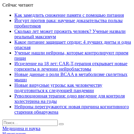
Сейчас читают
Как замедлить снижение памяти с помощью питания
Йогурт против рака: научные доказательства пользы
пробиотиков
Сколько лет может прожить человек? Ученые назвали
реальный максимум
Какое питание защищает сердце: 4 лучших диеты и одна
опасная
Ученые нашли нейроны, которые контролируют прием
пищи
Исцеление на 18 лет: CAR-T-терапия открывает новые
горизонты в лечении нейробластомы
Новые данные о роли BCAA в метаболизме скелетных
мышц
Новые вирусные угрозы: как человечеству
подготовиться к следующей пандемии
Революционная терапия: одно введение для контроля
холестерина на годы
Нейроны перегружаются: новая причина когнитивного
старения обнаружена
Медицина и наука
Навигация: