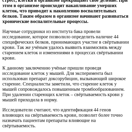
стресс, клетки в организме прекращают своё деление. При
этом в организме происходит накапливание умерших
клеток, что приводит к накоплению воспалительных
белков. Таким образом в организме начинают развиваться
хронические воспалительные процессы.
Научные сотрудники из института бака провели
исследование, которое позволило определить наличие 44
специфических белков, принимающих участие в свёртывании
крови. Так же учёным удалось выявить взаимосвязь между
старением клеток и изменениями в процессах свёртывании
крови.
К данному заключению учёные пришли проведя
исследование клеток у мышей. Для эксперимента был
использован препарат доксорубицин, вызывающий широкое
старение. Специалисты заметили, что старение клеток у
мышей сопровождалось повышенным тромбообразованием.
При удалении стареющих клеток – свёртываемость крови у
мышей приходила в норму.
Исследователи считают, что идентификация 44 генов
влияющих на свёртываемость крови, позволит более точно
назначать пациентам препараты влияющие на
свёртываемость.