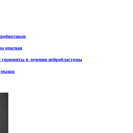
пробиотиков
на опасная
е горизонты в лечении нейробластомы
х мышц