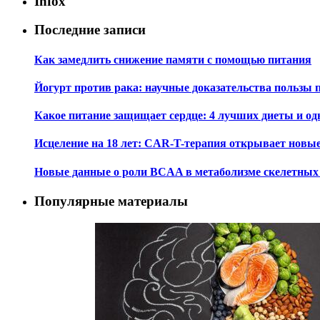
Infox
Последние записи
Как замедлить снижение памяти с помощью питания
Йогурт против рака: научные доказательства пользы 
Какое питание защищает сердце: 4 лучших диеты и од
Исцеление на 18 лет: CAR-T-терапия открывает новы
Новые данные о роли BCAA в метаболизме скелетны
Популярные материалы