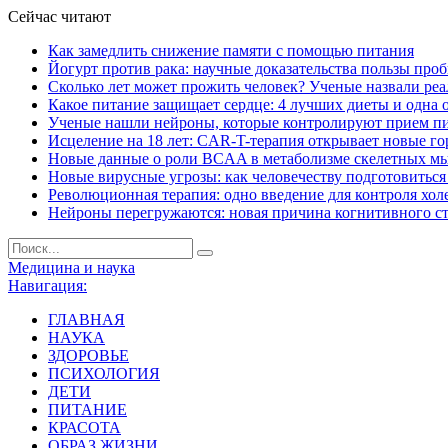
Сейчас читают
Как замедлить снижение памяти с помощью питания
Йогурт против рака: научные доказательства пользы про
Сколько лет может прожить человек? Ученые назвали ре
Какое питание защищает сердце: 4 лучших диеты и одна 
Ученые нашли нейроны, которые контролируют прием п
Исцеление на 18 лет: CAR-T-терапия открывает новые г
Новые данные о роли BCAA в метаболизме скелетных м
Новые вирусные угрозы: как человечеству подготовитьс
Революционная терапия: одно введение для контроля хол
Нейроны перегружаются: новая причина когнитивного с
Медицина и наука
Навигация:
ГЛАВНАЯ
НАУКА
ЗДОРОВЬЕ
ПСИХОЛОГИЯ
ДЕТИ
ПИТАНИЕ
КРАСОТА
ОБРАЗ ЖИЗНИ