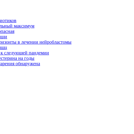
биотиков
альный максимум
опасная
ищи
оризонты в лечении нейробластомы
ышц
я к следующей пандемии
естерина на годы
тарения обнаружена