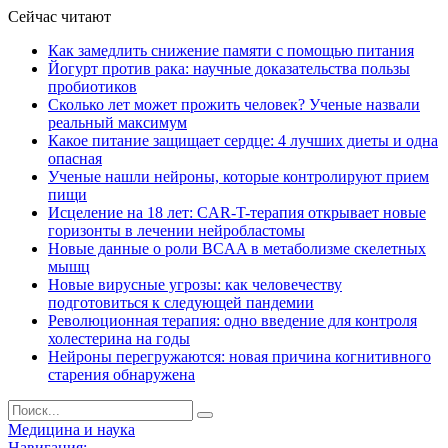
Сейчас читают
Как замедлить снижение памяти с помощью питания
Йогурт против рака: научные доказательства пользы
пробиотиков
Сколько лет может прожить человек? Ученые назвали
реальный максимум
Какое питание защищает сердце: 4 лучших диеты и одна
опасная
Ученые нашли нейроны, которые контролируют прием
пищи
Исцеление на 18 лет: CAR-T-терапия открывает новые
горизонты в лечении нейробластомы
Новые данные о роли BCAA в метаболизме скелетных
мышц
Новые вирусные угрозы: как человечеству
подготовиться к следующей пандемии
Революционная терапия: одно введение для контроля
холестерина на годы
Нейроны перегружаются: новая причина когнитивного
старения обнаружена
Медицина и наука
Навигация: