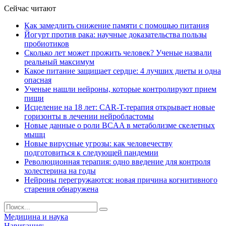
Сейчас читают
Как замедлить снижение памяти с помощью питания
Йогурт против рака: научные доказательства пользы
пробиотиков
Сколько лет может прожить человек? Ученые назвали
реальный максимум
Какое питание защищает сердце: 4 лучших диеты и одна
опасная
Ученые нашли нейроны, которые контролируют прием
пищи
Исцеление на 18 лет: CAR-T-терапия открывает новые
горизонты в лечении нейробластомы
Новые данные о роли BCAA в метаболизме скелетных
мышц
Новые вирусные угрозы: как человечеству
подготовиться к следующей пандемии
Революционная терапия: одно введение для контроля
холестерина на годы
Нейроны перегружаются: новая причина когнитивного
старения обнаружена
Медицина и наука
Навигация: