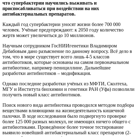
что супербактерии научились выживать и
приспосабливаться при воздействии на них
антибактериальных препаратов.
Каждый год супербактерии уносят жизни более 700 000
человек. Учёные предупреждают: к 2050 году количество
жертв может увеличиться до 10 миллионов.
Научным сотрудником ГосНИИгенетики Владимиром
Дебабовым дано разъяснение по данному вопросу. Всё дело в
том, что в мире существует всего лишь 4-5 классов
антибиотиков, которые основаны на самом первоначальном
антибиотике, например пенициллине. Дальнейшие
разработки антибиотиков – модификация.
Однако последние разработки учёных из МФТИ, Сколтеха,
МГУ и Института биохимии и генетики РАН (Уфа) позволили
получить новый класс антибиотиков.
Поиск нового вида антибиотика проводился методом подбора
веществами влияющими на жизнедеятельность кишечной
палочки. В ходе исследования было подвергнуто проверке
более 125 000 разных молекул, не имеющих ничего общего с
антибиотиками. Проведённое более точное тестирование
выявило новейший антибактериальный класс препаратов (2-