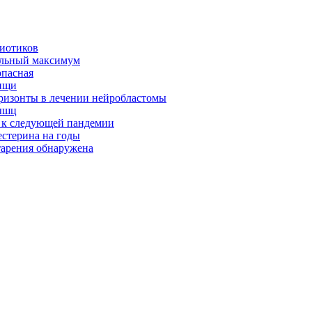
биотиков
альный максимум
опасная
ищи
оризонты в лечении нейробластомы
ышц
я к следующей пандемии
естерина на годы
тарения обнаружена