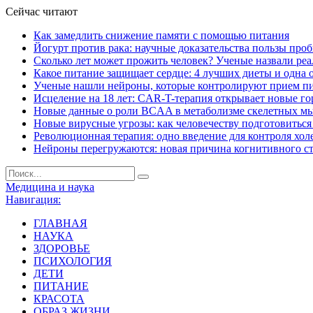
Сейчас читают
Как замедлить снижение памяти с помощью питания
Йогурт против рака: научные доказательства пользы про
Сколько лет может прожить человек? Ученые назвали ре
Какое питание защищает сердце: 4 лучших диеты и одна 
Ученые нашли нейроны, которые контролируют прием п
Исцеление на 18 лет: CAR-T-терапия открывает новые г
Новые данные о роли BCAA в метаболизме скелетных м
Новые вирусные угрозы: как человечеству подготовитьс
Революционная терапия: одно введение для контроля хол
Нейроны перегружаются: новая причина когнитивного с
Медицина и наука
Навигация:
ГЛАВНАЯ
НАУКА
ЗДОРОВЬЕ
ПСИХОЛОГИЯ
ДЕТИ
ПИТАНИЕ
КРАСОТА
ОБРАЗ ЖИЗНИ