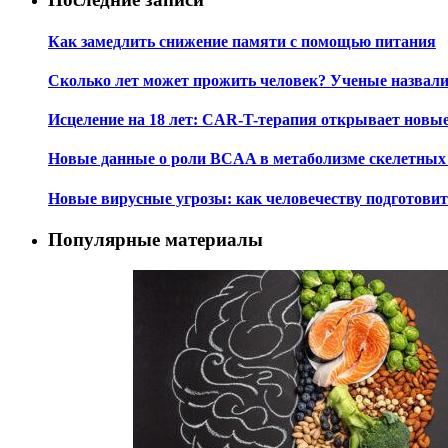
Как замедлить снижение памяти с помощью питания
Сколько лет может прожить человек? Ученые назвал
Исцеление на 18 лет: CAR-T-терапия открывает новы
Новые данные о роли BCAA в метаболизме скелетны
Новые вирусные угрозы: как человечеству подготови
Популярные материалы