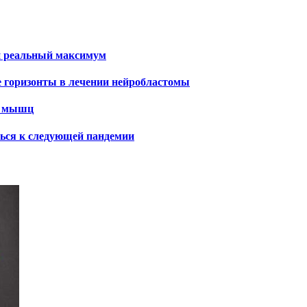
и реальный максимум
е горизонты в лечении нейробластомы
х мышц
ться к следующей пандемии