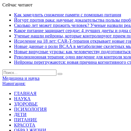
Сейчас читают
Как замедлить снижение памяти с помощью питания
Йогурт против рака: научные доказательства пользы про
Сколько лет может прожить человек? Ученые назвали ре
Какое питание защищает сердце: 4 лучших диеты и одна 
Ученые нашли нейроны, которые контролируют прием п
Исцеление на 18 лет: CAR-T-терапия открывает новые г
Новые данные о роли BCAA в метаболизме скелетных м
Новые вирусные угрозы: как человечеству подготовитьс
Революционная терапия: одно введение для контроля хол
Нейроны перегружаются: новая причина когнитивного с
Медицина и наука
Навигация:
ГЛАВНАЯ
НАУКА
ЗДОРОВЬЕ
ПСИХОЛОГИЯ
ДЕТИ
ПИТАНИЕ
КРАСОТА
ОБРАЗ ЖИЗНИ