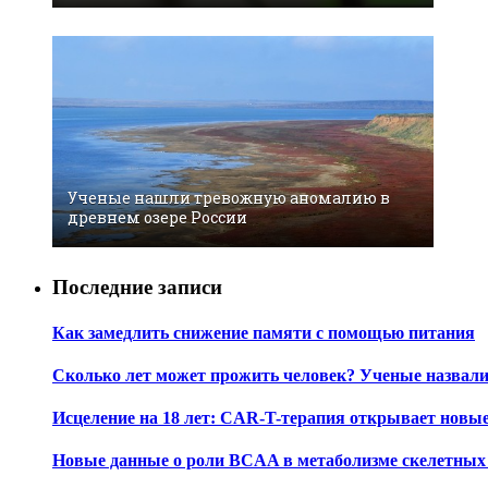
Ученые нашли тревожную аномалию в
древнем озере России
Последние записи
Как замедлить снижение памяти с помощью питания
Сколько лет может прожить человек? Ученые назвал
Исцеление на 18 лет: CAR-T-терапия открывает новы
Новые данные о роли BCAA в метаболизме скелетны