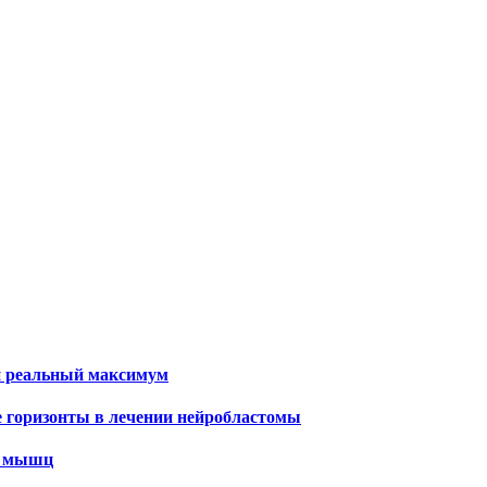
и реальный максимум
е горизонты в лечении нейробластомы
х мышц