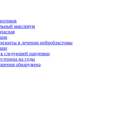
биотиков
альный максимум
опасная
ищи
оризонты в лечении нейробластомы
ышц
я к следующей пандемии
естерина на годы
тарения обнаружена