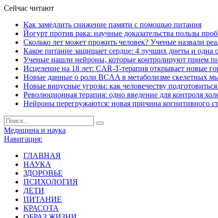
Сейчас читают
Как замедлить снижение памяти с помощью питания
Йогурт против рака: научные доказательства пользы про
Сколько лет может прожить человек? Ученые назвали ре
Какое питание защищает сердце: 4 лучших диеты и одна 
Ученые нашли нейроны, которые контролируют прием п
Исцеление на 18 лет: CAR-T-терапия открывает новые г
Новые данные о роли BCAA в метаболизме скелетных м
Новые вирусные угрозы: как человечеству подготовитьс
Революционная терапия: одно введение для контроля хол
Нейроны перегружаются: новая причина когнитивного с
Медицина и наука
Навигация:
ГЛАВНАЯ
НАУКА
ЗДОРОВЬЕ
ПСИХОЛОГИЯ
ДЕТИ
ПИТАНИЕ
КРАСОТА
ОБРАЗ ЖИЗНИ