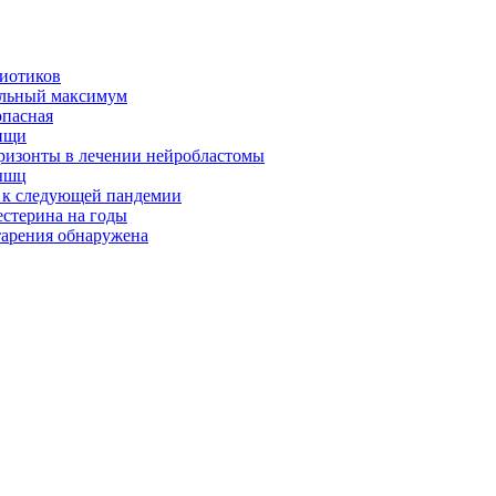
биотиков
альный максимум
опасная
ищи
оризонты в лечении нейробластомы
ышц
я к следующей пандемии
естерина на годы
тарения обнаружена