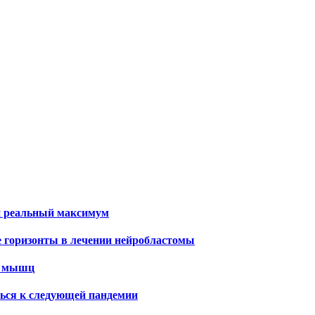
и реальный максимум
е горизонты в лечении нейробластомы
х мышц
ться к следующей пандемии