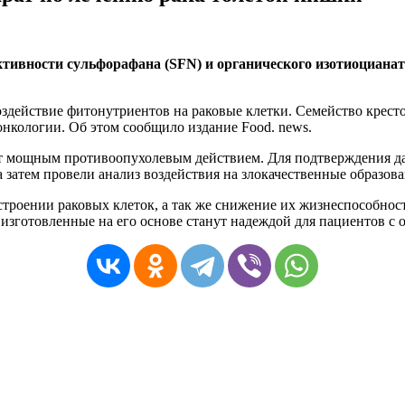
ктивности сульфорафана (SFN) и органического изотиоциана
действие фитонутриентов на раковые клетки. Семейство крест
онкологии. Об этом сообщило издание Food. news.
т мощным противоопухолевым действием. Для подтверждения да
а затем провели анализ воздействия на злокачественные образов
строении раковых клеток, а так же снижение их жизнеспособнос
изготовленные на его основе станут надеждой для пациентов с 